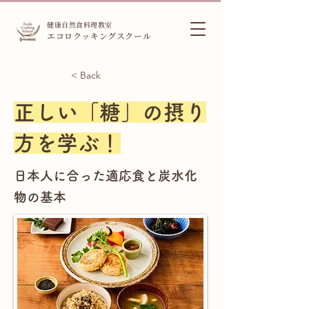
健康自然食料理教室
エコロクッキングスクール
< Back
正しい「糖」の摂り
方を学ぶ！
日本人に合った適応食と炭水化
物の基本