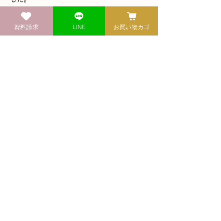
資料請求
LINE
お買い物カゴ
健康自然食インストラクター資格取得講座ベーシック
健康自然食料理教室
​エコロクッキングスクール
03-3846-6404
> HOME
> お申込方法
> 利用規約