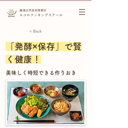
健康自然食料理教室
エコロクッキングスクール
< Back
「発酵×保存」で賢
く健康！
美味しく時短できる作りおき