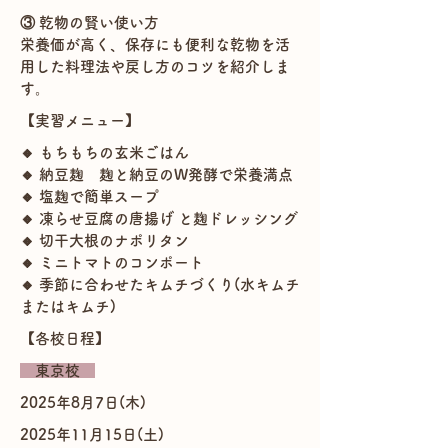
③ 乾物の賢い使い方
栄養価が高く、保存にも便利な乾物を活
用した料理法や戻し方のコツを紹介しま
す。
​【実習メニュー】
🔸 もちもちの玄米ごはん
🔸 納豆麹 麹と納豆のW発酵で栄養満点
🔸 塩麹で簡単スープ
🔸 凍らせ豆腐の唐揚げ と麹ドレッシング
🔸 切干大根のナポリタン
🔸 ミニトマトのコンポート
🔸 季節に合わせたキムチづくり(水キムチ
またはキムチ)
​【各校日程】
東京校
2025年8月7日(木)
2025年11月15日(土)