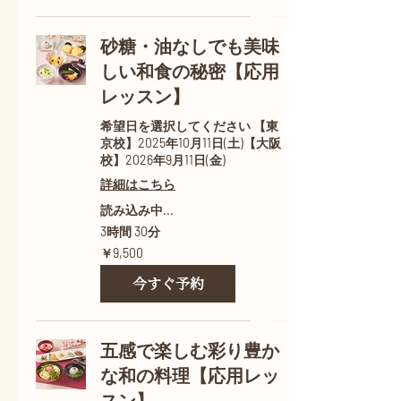
砂糖・油なしでも美味
しい和食の秘密【応用
レッスン】
希望日を選択してください 【東
京校】2025年10月11日(土)【大阪
校】2026年9月11日(金)
詳細はこちら
読み込み中...
3時間 30分
9,500
￥9,500
円
今すぐ予約
五感で楽しむ彩り豊か
な和の料理【応用レッ