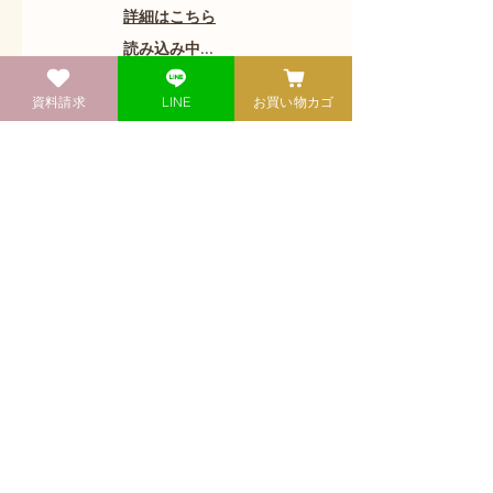
詳細はこちら
読み込み中...
3時間 30分
8,300
￥8,300
資料請求
LINE
お買い物カゴ
円
今すぐ予約
薬膳の知恵で貧血予防
【選べるテーマ】
希望日を選択してください。
【東京校】2026年4月7日(火)/4月
18日(土)/9月17日(木) 【大阪校】
2026年6月11日(木)
詳細はこちら
読み込み中...
3時間 30分
8,300
￥8,300
円