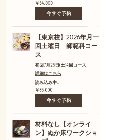
64,000
￥64,000
円
今すぐ予約
【東京校】2026年月一
回土曜日 師範科コー
ス
初回7月25日(土)4回コース
詳細はこちら
読み込み中...
35,000
￥35,000
円
今すぐ予約
材料なし【オンライ
ン】ぬか床ワークショ