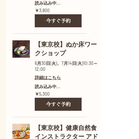
読み込み中...
3,800
￥3,800
円
今すぐ予約
【東京校】ぬか床ワー
クショップ
6月30日(火)、7月14日(火)10:30～
12:00
詳細はこちら
読み込み中...
5,300
￥5,300
円
今すぐ予約
【東京校】健康自然食
インストラクター アド