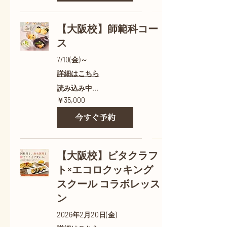
【大阪校】師範科コー
ス
7/10(金)～
詳細はこちら
読み込み中...
35,000
￥35,000
円
今すぐ予約
【大阪校】ビタクラフ
ト×エコロクッキング
スクール コラボレッス
ン
2026年2月20日(金)