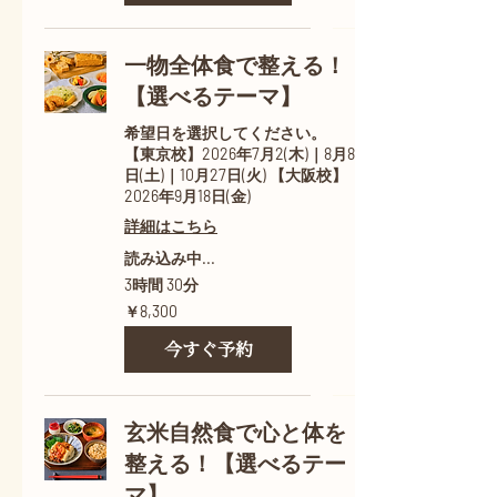
一物全体食で整える！
【選べるテーマ】
希望日を選択してください。
【東京校】2026年7月2(木)｜8月8
日(土)｜10月27日(火) 【大阪校】
2026年9月18日(金)
詳細はこちら
読み込み中...
3時間 30分
8,300
￥8,300
円
今すぐ予約
玄米自然食で心と体を
整える！【選べるテー
マ】