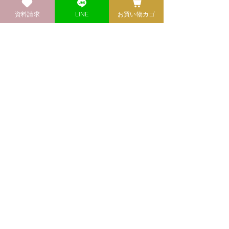
資料請求
LINE
お買い物カゴ
満席の場合はこちらから受付中
※キャンセルが出た場合に優先してご案内い
たしますが、ご連絡ができない場合もござい
ます。ご理解のほどよろしくお願いいたしま
す。
Previous
Next
健康自然食料理教室
​エコロクッキングスクール
03-3846-6404