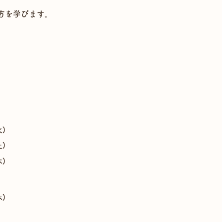
方を学びます。
火)
土)
木)
木)