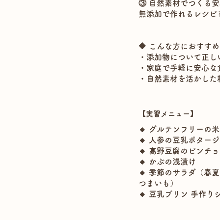
③ 自然素材でつくる
無添加で作れるレシピ
🔶 こんな方におすすめ
・添加物について正し
・家庭で手軽に安心な
・自然素材を活かした
【実習メニュー】
🔸 グルテンフリーの
🔸 人参の豆乳ポター
🔸 高野豆腐のピンチ
🔸 かぶの浅漬け
🔸 季節のサラダ（春
つまいも）
🔸 豆乳プリン 手作