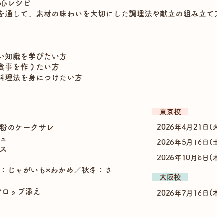
安心レシピ
を通して、素材の味わいを大切にした調理法や献立の組み立て
い知識を学びたい方
食事を作りたい方
料理法を身につけたい方
​ 東京校
米粉のケークサレ
2026年4月21日(
ジュ
2026年5月16日(
ョス
2026年10月8日(
夏：じゃがいも×わかめ／秋冬：さ
​ 大阪校
りシロップ添え
2026年7月16日(