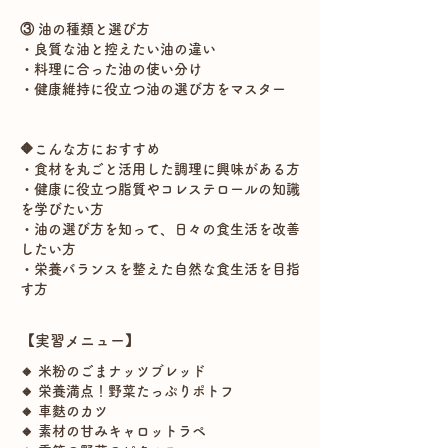
③ 油の種類と選び方
・良質な油と控えたい油の違い
・料理に合った油の使い分け
・健康維持に役立つ油の選び方をマスター
🔶こんな方におすすめ
・食材を丸ごと活用した調理に興味がある方
・健康に役立つ脂質やコレステロールの知識
を学びたい方
・油の選び方を知って、日々の食生活を改善
したい方
・栄養バランスを整えた自然な食生活を目指
す方
【実習メニュー】
🔸 米粉のごまナッツブレッド
🔸 栄養満点！野菜たっぷりポトフ
🔸 車麩のカツ
🔸 素材の甘みキャロットラペ