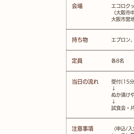
​会場
エコロク
（大阪市中
大阪市営
​持ち物
​エプロ
定員
各8名
​当日の流れ
受付(15分
↓
ぬか漬け
↓
​試食会
​注意事項
〈申込/入